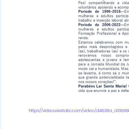
https://video.wixstatic.com/video/d4538a_d3169